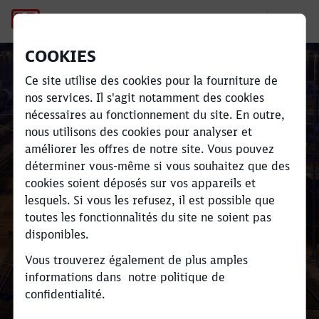
Informations légales
COOKIES
Ce site utilise des cookies pour la fourniture de
nos services. Il s'agit notamment des cookies
nécessaires au fonctionnement du site. En outre,
nous utilisons des cookies pour analyser et
améliorer les offres de notre site. Vous pouvez
Close
Close
Informations légales
déterminer vous-même si vous souhaitez que des
cookies soient déposés sur vos appareils et
lesquels. Si vous les refusez, il est possible que
toutes les fonctionnalités du site ne soient pas
disponibles.
Vous trouverez également de plus amples
informations dans notre politique de
confidentialité.