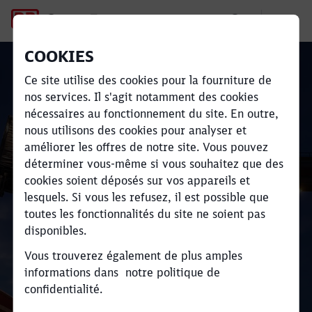
Transports combinés
COOKIES
Ce site utilise des cookies pour la fourniture de
nos services. Il s'agit notamment des cookies
nécessaires au fonctionnement du site. En outre,
Transports combinés
nous utilisons des cookies pour analyser et
améliorer les offres de notre site. Vous pouvez
déterminer vous-même si vous souhaitez que des
DB Cargo France est aussi
cookies soient déposés sur vos appareils et
l'opérateur de vos transports
lesquels. Si vous les refusez, il est possible que
Close
Close
toutes les fonctionnalités du site ne soient pas
combinés
disponibles.
Vous trouverez également de plus amples
informations dans notre politique de
confidentialité.