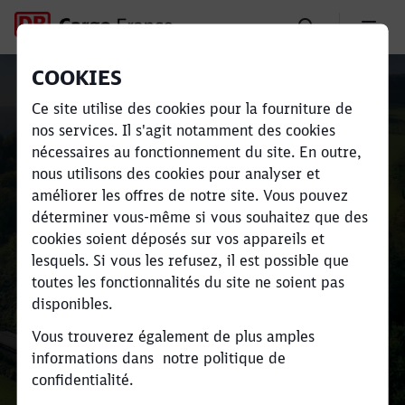
Nouvelles de la logistique
COOKIES
Ce site utilise des cookies pour la fourniture de
Une logistique tournée
nos services. Il s'agit notamment des cookies
vers l'avenir, avec une
nécessaires au fonctionnement du site. En outre,
nous utilisons des cookies pour analyser et
orientation claire
améliorer les offres de notre site. Vous pouvez
déterminer vous-même si vous souhaitez que des
cookies soient déposés sur vos appareils et
Nous rendons le transport
lesquels. Si vous les refusez, il est possible que
ferroviaire de marchandises plus
toutes les fonctionnalités du site ne soient pas
simple, plus efficace et plus
disponibles.
durable
Vous trouverez également de plus amples
informations dans notre politique de
confidentialité.