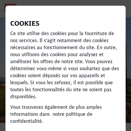
Nous recherchons un Technic
COOKIES
Ce site utilise des cookies pour la fourniture de
nos services. Il s'agit notamment des cookies
nécessaires au fonctionnement du site. En outre,
nous utilisons des cookies pour analyser et
améliorer les offres de notre site. Vous pouvez
Close
Close
déterminer vous-même si vous souhaitez que des
cookies soient déposés sur vos appareils et
lesquels. Si vous les refusez, il est possible que
toutes les fonctionnalités du site ne soient pas
disponibles.
Vous trouverez également de plus amples
informations dans notre politique de
confidentialité.